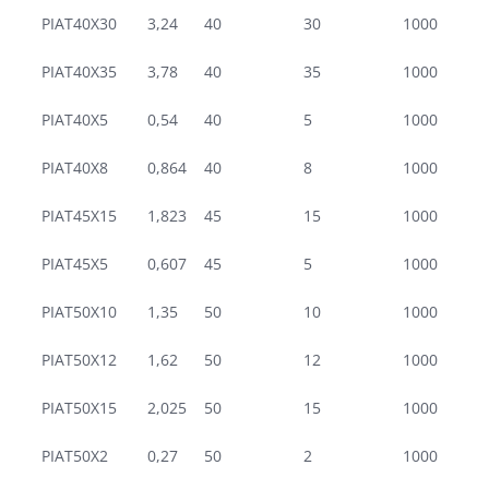
PIAT40X30
3,24
40
30
1000
PIAT40X35
3,78
40
35
1000
PIAT40X5
0,54
40
5
1000
PIAT40X8
0,864
40
8
1000
PIAT45X15
1,823
45
15
1000
PIAT45X5
0,607
45
5
1000
PIAT50X10
1,35
50
10
1000
PIAT50X12
1,62
50
12
1000
PIAT50X15
2,025
50
15
1000
PIAT50X2
0,27
50
2
1000