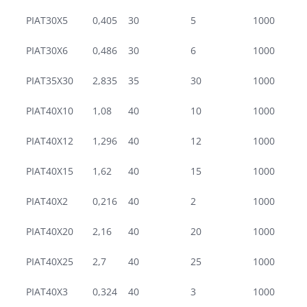
PIAT30X5
0,405
30
5
1000
PIAT30X6
0,486
30
6
1000
PIAT35X30
2,835
35
30
1000
PIAT40X10
1,08
40
10
1000
PIAT40X12
1,296
40
12
1000
PIAT40X15
1,62
40
15
1000
PIAT40X2
0,216
40
2
1000
PIAT40X20
2,16
40
20
1000
PIAT40X25
2,7
40
25
1000
PIAT40X3
0,324
40
3
1000