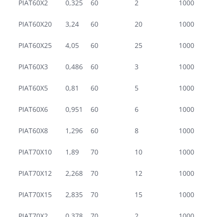
PIAT60X2
0,325
60
2
1000
PIAT60X20
3,24
60
20
1000
PIAT60X25
4,05
60
25
1000
PIAT60X3
0,486
60
3
1000
PIAT60X5
0,81
60
5
1000
PIAT60X6
0,951
60
6
1000
PIAT60X8
1,296
60
8
1000
PIAT70X10
1,89
70
10
1000
PIAT70X12
2,268
70
12
1000
PIAT70X15
2,835
70
15
1000
PIAT70X2
0,378
70
2
1000