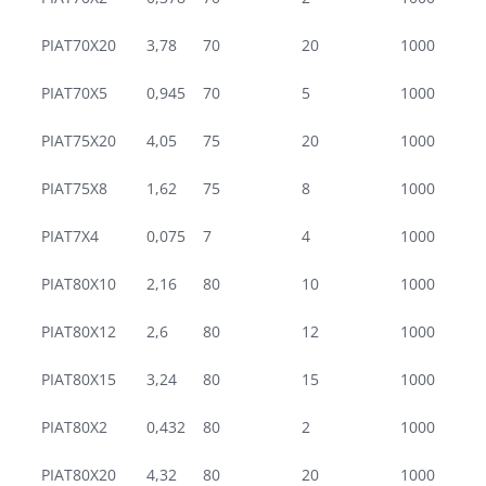
PIAT70X20
3,78
70
20
1000
PIAT70X5
0,945
70
5
1000
PIAT75X20
4,05
75
20
1000
PIAT75X8
1,62
75
8
1000
PIAT7X4
0,075
7
4
1000
PIAT80X10
2,16
80
10
1000
PIAT80X12
2,6
80
12
1000
PIAT80X15
3,24
80
15
1000
PIAT80X2
0,432
80
2
1000
PIAT80X20
4,32
80
20
1000